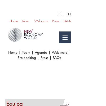
PT
|
EN
Home
Team
Webinars
Press
FAQs
Home
|
Team
|
Agenda
|
Webinars
|
Pre-booking
|
Press
|
FAQs
Equipa