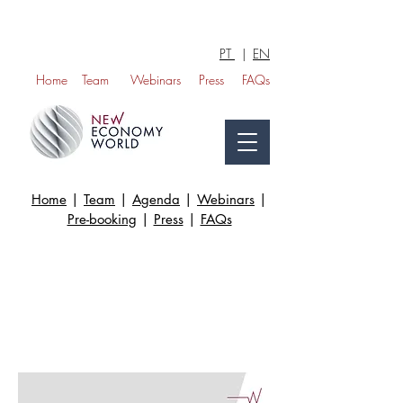
PT
|
EN
Home
Team
Webinars
Press
FAQs
Home
|
Team
|
Agenda
|
Webinars
|
Pre-booking
|
Press
|
FAQs